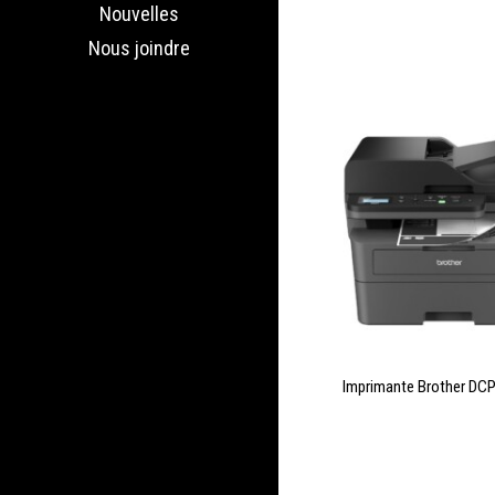
Nouvelles
Nous joindre
LIRE LA SUITE
Imprimante Brother D