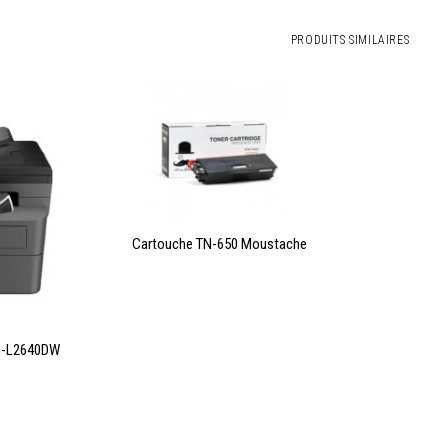
PRODUITS SIMILAIRES
LIRE LA SUITE
Cartouche TN-650 Moustache
CP-L2640DW