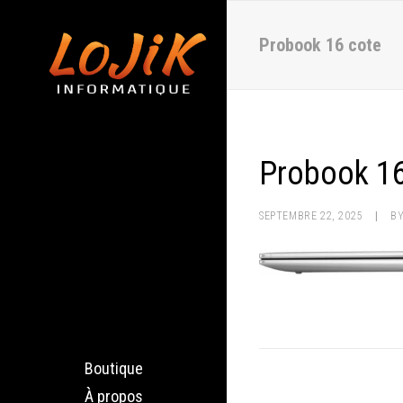
Probook 16 cote
Probook 16
SEPTEMBRE 22, 2025
|
B
Boutique
À propos