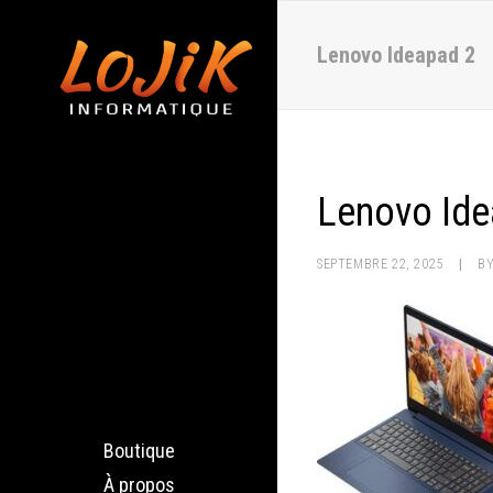
Lenovo Ideapad 2
Lenovo Ide
SEPTEMBRE 22, 2025
|
B
Boutique
À propos