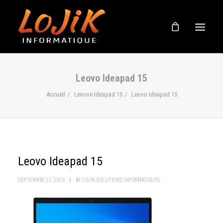
BOUTIQUE
Leovo Ideapad 15
À PROPOS
Accueil
Lenove Ideapad 15
Leovo Ideapad 15
SOUTIEN EN LIGNE
NOUVELLES
NOUS JOINDRE
Leovo Ideapad 15
SEPTEMBRE 22, 2025
|
BY
LOJIK SOLUTIONS INFORMATIQUES