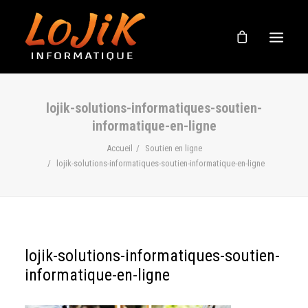
BOUTIQUE
lojik-solutions-informatiques-soutien-
informatique-en-ligne
À PROPOS
Accueil
Soutien en ligne
SOUTIEN EN LIGNE
lojik-solutions-informatiques-soutien-informatique-en-ligne
NOUVELLES
NOUS JOINDRE
lojik-solutions-informatiques-soutien-
informatique-en-ligne