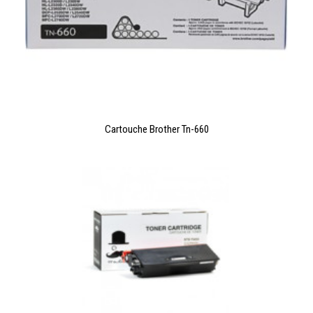
LIRE LA SUITE
Cartouche Brother Tn-660