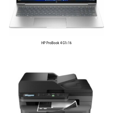
LIRE LA SUITE
HP ProBook 4 G1i 16