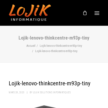
BOUTIQUE
Lojik-lenovo-thinkcentre-m93p-tiny
À PROPOS
Accueil
Lojik-lenovo-thinkcentre-m93p-tiny
Lojik-lenovo-thinkcentre-m93p-tiny
SOUTIEN EN LIGNE
NOUVELLES
NOUS JOINDRE
Lojik-lenovo-thinkcentre-m93p-tiny
MARS 28, 2020
|
BY
LOJIK SOLUTIONS INFORMATIQUES